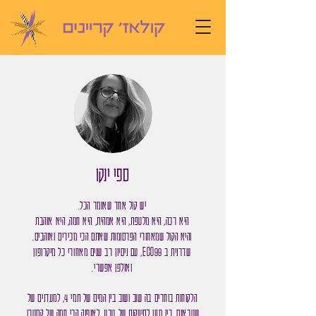
ספי ינקו
יש קול אחד שאומר הכל.
היא רכה, היא מלטפת, היא אמהית, היא חמה, היא אוהבת
והיא הקול שמאחורי הפרסומות שאתם הכי מכירים ואוהבים.
שדרנית ב ECO99, עם ניסיון רב שנים
מאחורי כל מיקרופון
ואולפן אפשרי.
הלקוחות בוחרים בה שוב ושוב בין המים של תמי 4, למעדנים של
שטראוס, בין מזון לתינוקות של טבע, לאופנה הכי חמה של קסטרו,