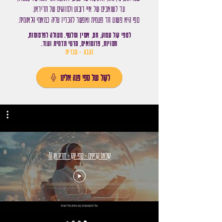
עד לשואבים של איי רובוט ולמזגנים של תדיראן.
ספי היא פשוט חד פעמית ואפשר להכריז עליה כמאמי הלאומית.
לספי קול עמוק, חם, אמין ומלטף. מעולה לפרסומות,
חסויות, פרומואים, סרטי תדמית ועוד.
נקבה - עברית
לקול של ספי פנה אלינו
קולאז' קריינים - ספי ינקו - תדיראן AI