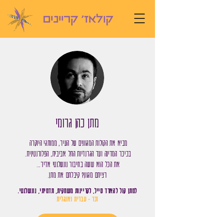
מתן כהן גרומי
מביא את הקולות המגוונים של העיר, ממותגי היוקרה
בכיכר המדינה ועד הגרנז'יות התל אביבית, הפלורנטינית.
את הכל הוא עושה בחיבור נונשלנטי אדיר...
רציתם מגוון? קיבלתם את מתן.
למתן קול להארד סייל, לקריינות משחקית,
תדמיתי, נונשלנטי.
זכר - עברית ואנגלית