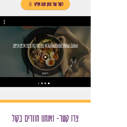
לקול של מתן פנה אלינו
TenBisWinter Matan Cohen תן ביס מתן כהן גרומי קולאז קריינים
צרו קשר- ואנחנו חוזרים בקול